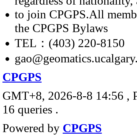
regardless of nationality
to join CPGPS.All membe
the CPGPS Bylaws
TEL：(403) 220-8150
gao@geomatics.ucalgary
CPGPS
GMT+8, 2026-8-8 14:56
, 
16 queries .
Powered by
CPGPS