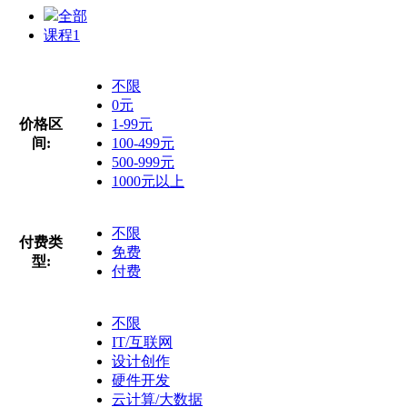
全部
课程
1
不限
0元
价格区
1-99元
间:
100-499元
500-999元
1000元以上
不限
付费类
免费
型:
付费
不限
IT/互联网
设计创作
硬件开发
云计算/大数据