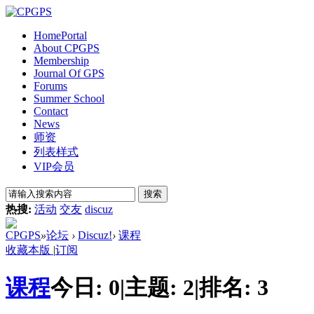
Home
Portal
About CPGPS
Membership
Journal Of GPS
Forums
Summer School
Contact
News
师资
列表样式
VIP会员
搜索
热搜:
活动
交友
discuz
CPGPS
»
论坛
›
Discuz!
›
课程
收藏本版
|
订阅
课程
今日:
0
|
主题:
2
|
排名:
3