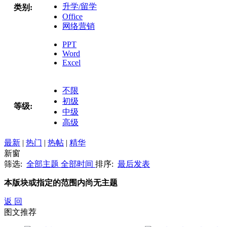
升学/留学
类别:
Office
网络营销
PPT
Word
Excel
不限
初级
等级:
中级
高级
最新
|
热门
|
热帖
|
精华
新窗
筛选:
全部主题
全部时间
排序:
最后发表
本版块或指定的范围内尚无主题
返 回
图文推荐