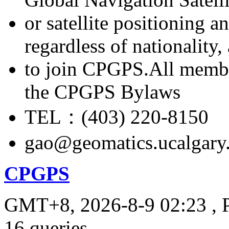
or satellite positioning 
regardless of nationality
to join CPGPS.All membe
the CPGPS Bylaws
TEL：(403) 220-8150
gao@geomatics.ucalgary
CPGPS
GMT+8, 2026-8-9 02:23
, 
16 queries .