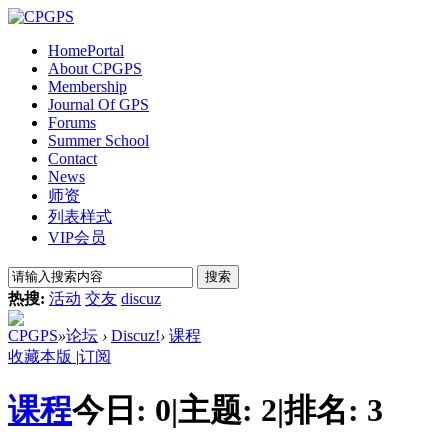
Home
Portal
About CPGPS
Membership
Journal Of GPS
Forums
Summer School
Contact
News
师资
列表样式
VIP会员
搜索
热搜:
活动
交友
discuz
CPGPS
»
论坛
›
Discuz!
›
课程
收藏本版
|
订阅
课程
今日:
0
|
主题:
2
|
排名:
3