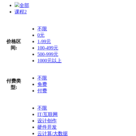
全部
课程
2
不限
0元
价格区
1-99元
间:
100-499元
500-999元
1000元以上
不限
付费类
免费
型:
付费
不限
IT/互联网
设计创作
硬件开发
云计算/大数据