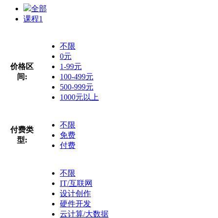
全部
课程
1
不限
0元
价格区
1-99元
间:
100-499元
500-999元
1000元以上
不限
付费类
免费
型:
付费
不限
IT/互联网
设计创作
硬件开发
云计算/大数据