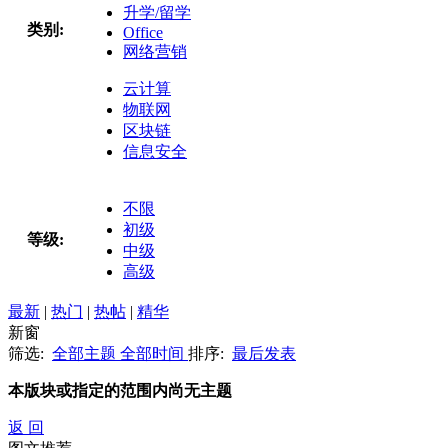
升学/留学
类别:
Office
网络营销
云计算
物联网
区块链
信息安全
不限
初级
等级:
中级
高级
最新
|
热门
|
热帖
|
精华
新窗
筛选:
全部主题
全部时间
排序:
最后发表
本版块或指定的范围内尚无主题
返 回