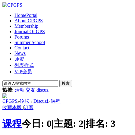
Home
Portal
About CPGPS
Membership
Journal Of GPS
Forums
Summer School
Contact
News
师资
列表样式
VIP会员
搜索
热搜:
活动
交友
discuz
CPGPS
»
论坛
›
Discuz!
›
课程
收藏本版
|
订阅
课程
今日:
0
|
主题:
2
|
排名:
3