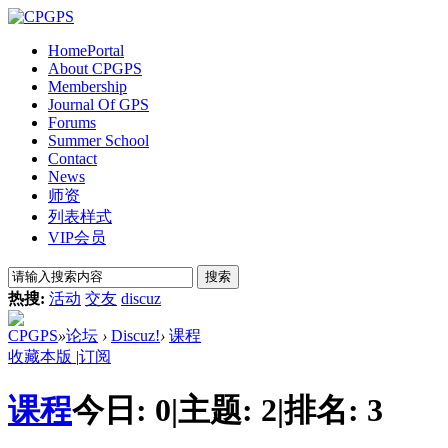
Home
Portal
About CPGPS
Membership
Journal Of GPS
Forums
Summer School
Contact
News
师资
列表样式
VIP会员
搜索
热搜:
活动
交友
discuz
CPGPS
»
论坛
›
Discuz!
›
课程
收藏本版
|
订阅
课程
今日:
0
|
主题:
2
|
排名:
3