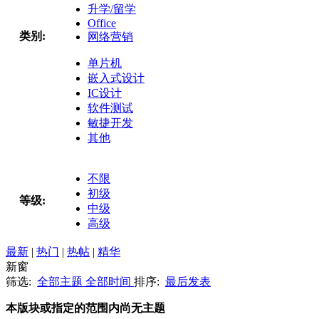
升学/留学
Office
类别:
网络营销
单片机
嵌入式设计
IC设计
软件测试
敏捷开发
其他
不限
初级
等级:
中级
高级
最新
|
热门
|
热帖
|
精华
新窗
筛选:
全部主题
全部时间
排序:
最后发表
本版块或指定的范围内尚无主题