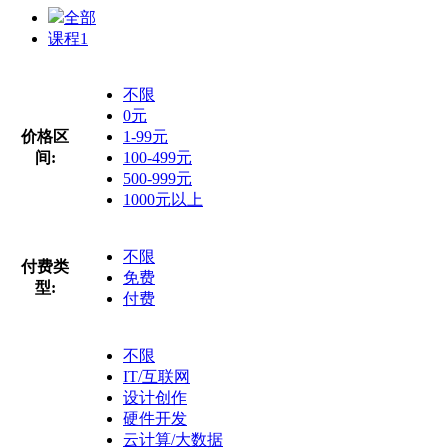
全部
课程
1
不限
0元
价格区
1-99元
间:
100-499元
500-999元
1000元以上
不限
付费类
免费
型:
付费
不限
IT/互联网
设计创作
硬件开发
云计算/大数据