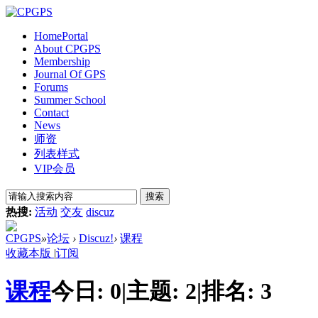
Home
Portal
About CPGPS
Membership
Journal Of GPS
Forums
Summer School
Contact
News
师资
列表样式
VIP会员
搜索
热搜:
活动
交友
discuz
CPGPS
»
论坛
›
Discuz!
›
课程
收藏本版
|
订阅
课程
今日:
0
|
主题:
2
|
排名:
3