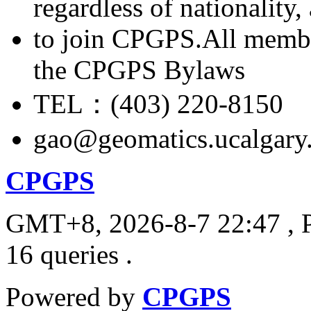
regardless of nationality
to join CPGPS.All membe
the CPGPS Bylaws
TEL：(403) 220-8150
gao@geomatics.ucalgary
CPGPS
GMT+8, 2026-8-7 22:47
, 
16 queries .
Powered by
CPGPS