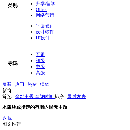
升学/留学
类别:
Office
网络营销
平面设计
设计软件
UI设计
不限
初级
等级:
中级
高级
最新
|
热门
|
热帖
|
精华
新窗
筛选:
全部主题
全部时间
排序:
最后发表
本版块或指定的范围内尚无主题
返 回
图文推荐