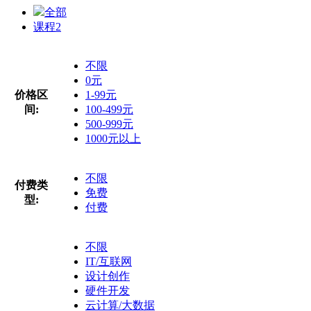
全部
课程
2
不限
0元
价格区
1-99元
间:
100-499元
500-999元
1000元以上
不限
付费类
免费
型:
付费
不限
IT/互联网
设计创作
硬件开发
云计算/大数据