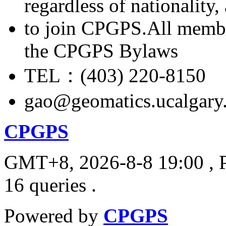
regardless of nationality
to join CPGPS.All membe
the CPGPS Bylaws
TEL：(403) 220-8150
gao@geomatics.ucalgary
CPGPS
GMT+8, 2026-8-8 19:00
, 
16 queries .
Powered by
CPGPS