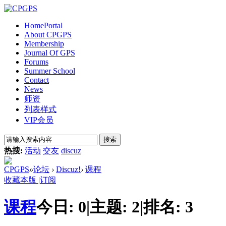
Home
Portal
About CPGPS
Membership
Journal Of GPS
Forums
Summer School
Contact
News
师资
列表样式
VIP会员
搜索
热搜:
活动
交友
discuz
CPGPS
»
论坛
›
Discuz!
›
课程
收藏本版
|
订阅
课程
今日:
0
|
主题:
2
|
排名:
3