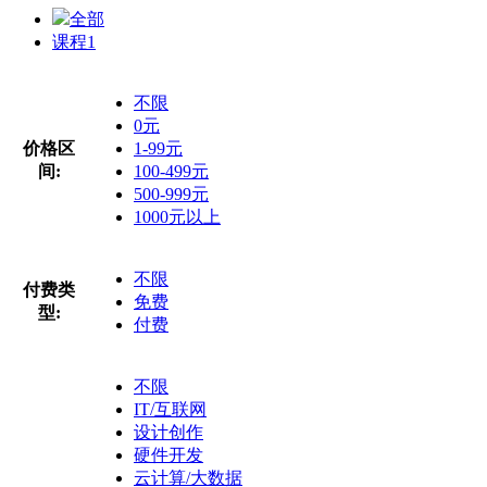
全部
课程
1
不限
0元
价格区
1-99元
间:
100-499元
500-999元
1000元以上
不限
付费类
免费
型:
付费
不限
IT/互联网
设计创作
硬件开发
云计算/大数据