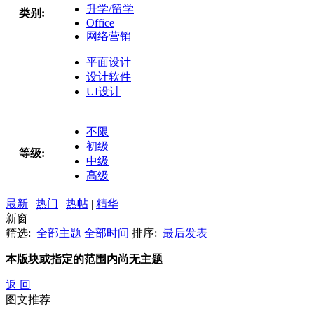
升学/留学
类别:
Office
网络营销
平面设计
设计软件
UI设计
不限
初级
等级:
中级
高级
最新
|
热门
|
热帖
|
精华
新窗
筛选:
全部主题
全部时间
排序:
最后发表
本版块或指定的范围内尚无主题
返 回
图文推荐