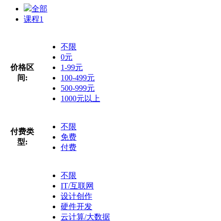
全部
课程
1
不限
0元
价格区
1-99元
间:
100-499元
500-999元
1000元以上
不限
付费类
免费
型:
付费
不限
IT/互联网
设计创作
硬件开发
云计算/大数据