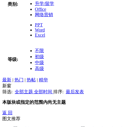
升学/留学
类别:
Office
网络营销
PPT
Word
Excel
不限
初级
等级:
中级
高级
最新
|
热门
|
热帖
|
精华
新窗
筛选:
全部主题
全部时间
排序:
最后发表
本版块或指定的范围内尚无主题
返 回
图文推荐