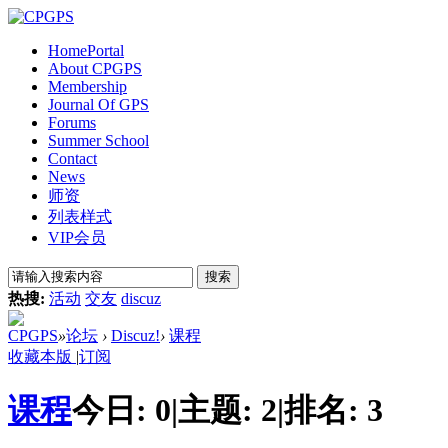
Home
Portal
About CPGPS
Membership
Journal Of GPS
Forums
Summer School
Contact
News
师资
列表样式
VIP会员
搜索
热搜:
活动
交友
discuz
CPGPS
»
论坛
›
Discuz!
›
课程
收藏本版
|
订阅
课程
今日:
0
|
主题:
2
|
排名:
3