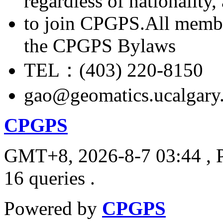
regardless of nationality
to join CPGPS.All membe
the CPGPS Bylaws
TEL：(403) 220-8150
gao@geomatics.ucalgary
CPGPS
GMT+8, 2026-8-7 03:44
, 
16 queries .
Powered by
CPGPS