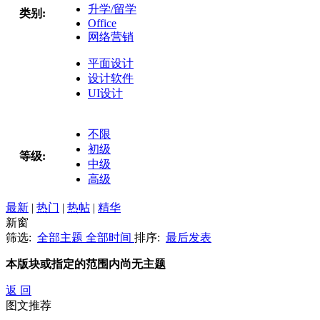
升学/留学
类别:
Office
网络营销
平面设计
设计软件
UI设计
不限
初级
等级:
中级
高级
最新
|
热门
|
热帖
|
精华
新窗
筛选:
全部主题
全部时间
排序:
最后发表
本版块或指定的范围内尚无主题
返 回
图文推荐