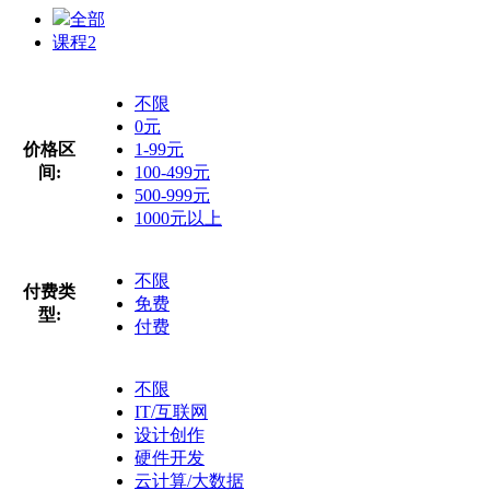
全部
课程
2
不限
0元
价格区
1-99元
间:
100-499元
500-999元
1000元以上
不限
付费类
免费
型:
付费
不限
IT/互联网
设计创作
硬件开发
云计算/大数据