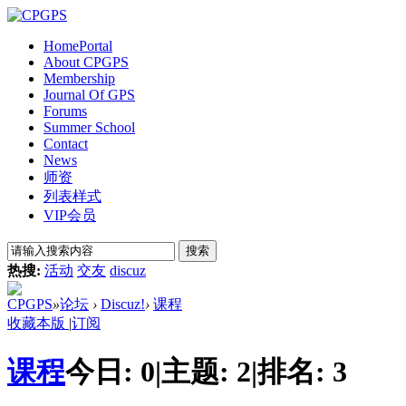
Home
Portal
About CPGPS
Membership
Journal Of GPS
Forums
Summer School
Contact
News
师资
列表样式
VIP会员
搜索
热搜:
活动
交友
discuz
CPGPS
»
论坛
›
Discuz!
›
课程
收藏本版
|
订阅
课程
今日:
0
|
主题:
2
|
排名:
3