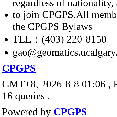
regardless of nationality
to join CPGPS.All membe
the CPGPS Bylaws
TEL：(403) 220-8150
gao@geomatics.ucalgary
CPGPS
GMT+8, 2026-8-8 01:06
, 
16 queries .
Powered by
CPGPS