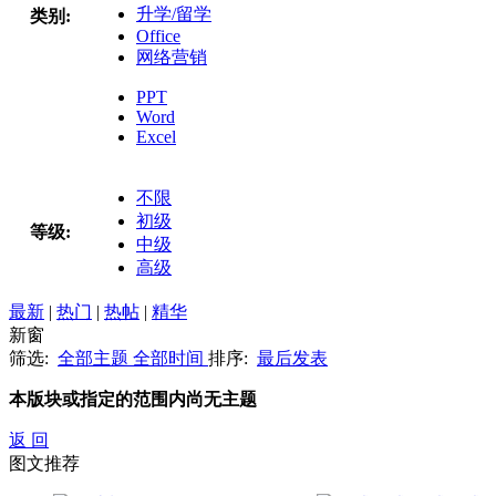
升学/留学
类别:
Office
网络营销
PPT
Word
Excel
不限
初级
等级:
中级
高级
最新
|
热门
|
热帖
|
精华
新窗
筛选:
全部主题
全部时间
排序:
最后发表
本版块或指定的范围内尚无主题
返 回
图文推荐