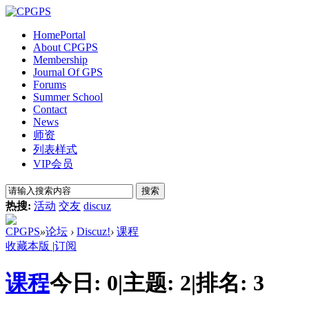
Home
Portal
About CPGPS
Membership
Journal Of GPS
Forums
Summer School
Contact
News
师资
列表样式
VIP会员
搜索
热搜:
活动
交友
discuz
CPGPS
»
论坛
›
Discuz!
›
课程
收藏本版
|
订阅
课程
今日:
0
|
主题:
2
|
排名:
3