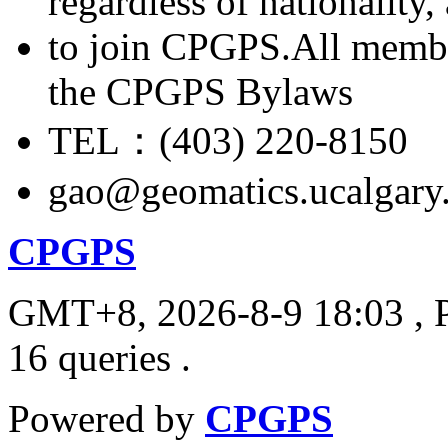
regardless of nationality
to join CPGPS.All membe
the CPGPS Bylaws
TEL：(403) 220-8150
gao@geomatics.ucalgary
CPGPS
GMT+8, 2026-8-9 18:03
, 
16 queries .
Powered by
CPGPS