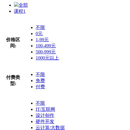
全部
课程
1
不限
0元
价格区
1-99元
间:
100-499元
500-999元
1000元以上
不限
付费类
免费
型:
付费
不限
IT/互联网
设计创作
硬件开发
云计算/大数据