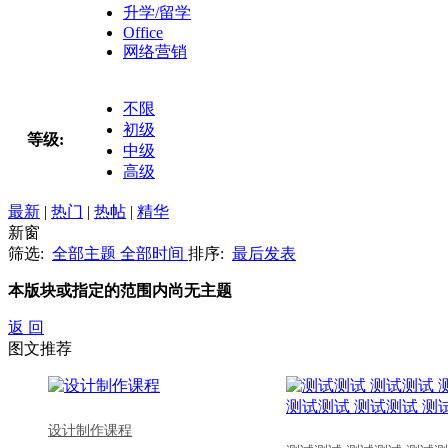
升学/留学
Office
网络营销
不限
初级
等级:
中级
高级
最新
|
热门
|
热帖
|
精华
新窗
筛选:
全部主题
全部时间
排序:
最后发表
本版块或指定的范围内尚无主题
返 回
图文推荐
设计制作课程