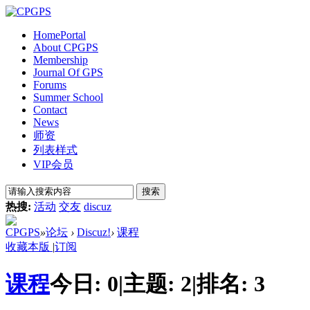
Home
Portal
About CPGPS
Membership
Journal Of GPS
Forums
Summer School
Contact
News
师资
列表样式
VIP会员
搜索
热搜:
活动
交友
discuz
CPGPS
»
论坛
›
Discuz!
›
课程
收藏本版
|
订阅
课程
今日:
0
|
主题:
2
|
排名:
3