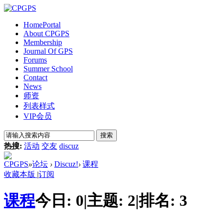
Home
Portal
About CPGPS
Membership
Journal Of GPS
Forums
Summer School
Contact
News
师资
列表样式
VIP会员
搜索
热搜:
活动
交友
discuz
CPGPS
»
论坛
›
Discuz!
›
课程
收藏本版
|
订阅
课程
今日:
0
|
主题:
2
|
排名:
3