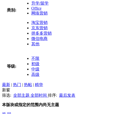
升学/留学
Office
类别:
网络营销
淘宝营销
京东营销
拼多多营销
微信电商
其他
不限
初级
等级:
中级
高级
最新
|
热门
|
热帖
|
精华
新窗
筛选:
全部主题
全部时间
排序:
最后发表
本版块或指定的范围内尚无主题