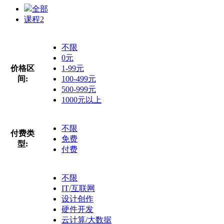
全部
课程
2
不限
0元
价格区
1-99元
间:
100-499元
500-999元
1000元以上
不限
付费类
免费
型:
付费
不限
IT/互联网
设计创作
硬件开发
云计算/大数据