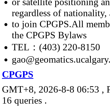
or satellite positioning 
regardless of nationality
to join CPGPS.All membe
the CPGPS Bylaws
TEL：(403) 220-8150
gao@geomatics.ucalgary
CPGPS
GMT+8, 2026-8-8 06:53
, 
16 queries .