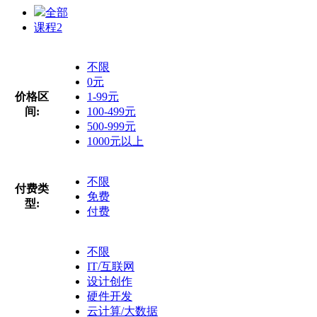
全部
课程
2
不限
0元
价格区
1-99元
间:
100-499元
500-999元
1000元以上
不限
付费类
免费
型:
付费
不限
IT/互联网
设计创作
硬件开发
云计算/大数据