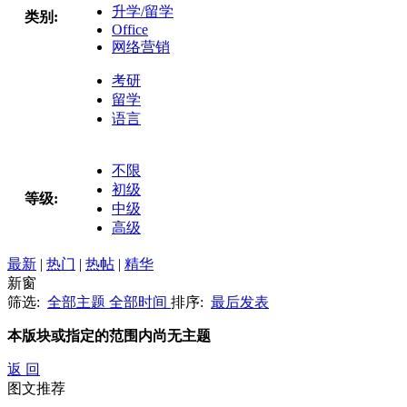
升学/留学
类别:
Office
网络营销
考研
留学
语言
不限
初级
等级:
中级
高级
最新
|
热门
|
热帖
|
精华
新窗
筛选:
全部主题
全部时间
排序:
最后发表
本版块或指定的范围内尚无主题
返 回
图文推荐