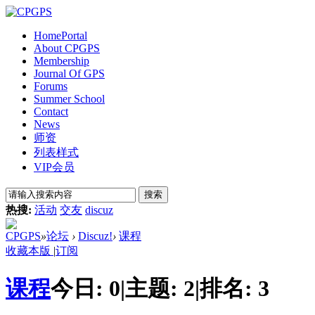
Home
Portal
About CPGPS
Membership
Journal Of GPS
Forums
Summer School
Contact
News
师资
列表样式
VIP会员
搜索
热搜:
活动
交友
discuz
CPGPS
»
论坛
›
Discuz!
›
课程
收藏本版
|
订阅
课程
今日:
0
|
主题:
2
|
排名:
3