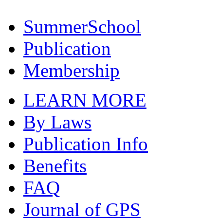
SummerSchool
Publication
Membership
LEARN MORE
By Laws
Publication Info
Benefits
FAQ
Journal of GPS