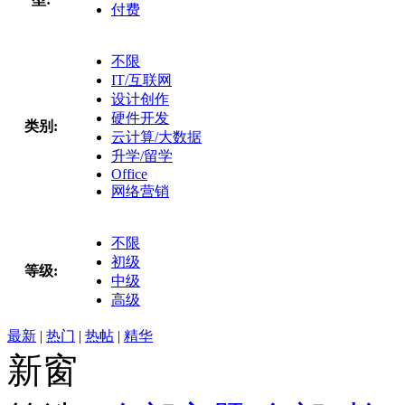
付费
不限
IT/互联网
设计创作
硬件开发
类别:
云计算/大数据
升学/留学
Office
网络营销
不限
初级
等级:
中级
高级
最新
|
热门
|
热帖
|
精华
新窗