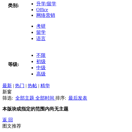
升学/留学
类别:
Office
网络营销
考研
留学
语言
不限
初级
等级:
中级
高级
最新
|
热门
|
热帖
|
精华
新窗
筛选:
全部主题
全部时间
排序:
最后发表
本版块或指定的范围内尚无主题
返 回
图文推荐