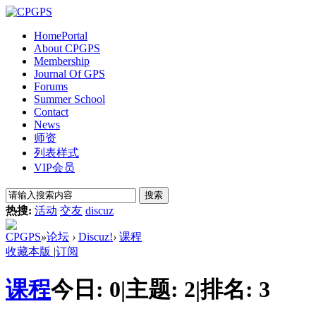
Home
Portal
About CPGPS
Membership
Journal Of GPS
Forums
Summer School
Contact
News
师资
列表样式
VIP会员
搜索
热搜:
活动
交友
discuz
CPGPS
»
论坛
›
Discuz!
›
课程
收藏本版
|
订阅
课程
今日:
0
|
主题:
2
|
排名:
3