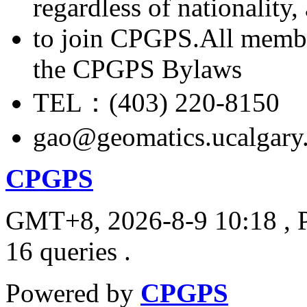
regardless of nationality
to join CPGPS.All membe
the CPGPS Bylaws
TEL：(403) 220-8150
gao@geomatics.ucalgary
CPGPS
GMT+8, 2026-8-9 10:18
, 
16 queries .
Powered by
CPGPS