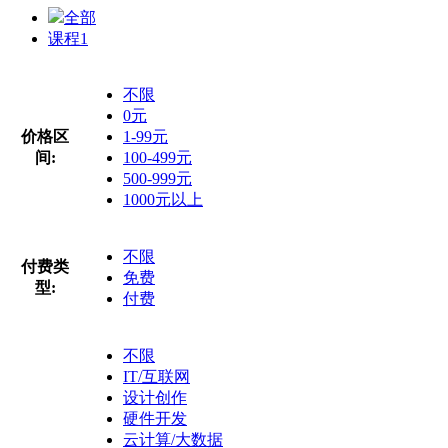
全部
课程
1
不限
0元
价格区
1-99元
间:
100-499元
500-999元
1000元以上
不限
付费类
免费
型:
付费
不限
IT/互联网
设计创作
硬件开发
云计算/大数据