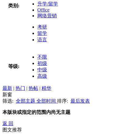
升学/留学
类别:
Office
网络营销
考研
留学
语言
不限
初级
等级:
中级
高级
最新
|
热门
|
热帖
|
精华
新窗
筛选:
全部主题
全部时间
排序:
最后发表
本版块或指定的范围内尚无主题
返 回
图文推荐