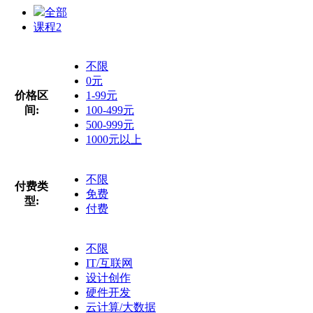
全部
课程
2
不限
0元
价格区
1-99元
间:
100-499元
500-999元
1000元以上
不限
付费类
免费
型:
付费
不限
IT/互联网
设计创作
硬件开发
云计算/大数据