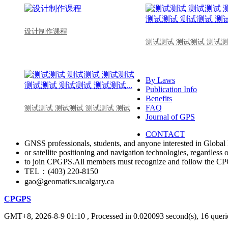
设计制作课程
测试测试 测试测试 测试测
By Laws
Publication Info
Benefits
FAQ
测试测试 测试测试 测试测试 测试
Journal of GPS
CONTACT
GNSS professionals, students, and anyone interested in Global 
or satellite positioning and navigation technologies, regardless 
to join CPGPS.All members must recognize and follow the 
TEL：(403) 220-8150
gao@geomatics.ucalgary.ca
CPGPS
GMT+8, 2026-8-9 01:10
, Processed in 0.020093 second(s), 16 querie