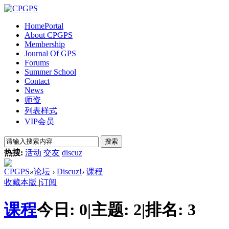
Home
Portal
About CPGPS
Membership
Journal Of GPS
Forums
Summer School
Contact
News
师资
列表样式
VIP会员
搜索
热搜:
活动
交友
discuz
CPGPS
»
论坛
›
Discuz!
›
课程
收藏本版
|
订阅
课程
今日:
0
|
主题:
2
|
排名:
3