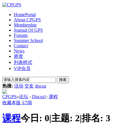
Home
Portal
About CPGPS
Membership
Journal Of GPS
Forums
Summer School
Contact
News
师资
列表样式
VIP会员
搜索
热搜:
活动
交友
discuz
CPGPS
»
论坛
›
Discuz!
›
课程
收藏本版
|
订阅
课程
今日:
0
|
主题:
2
|
排名:
3