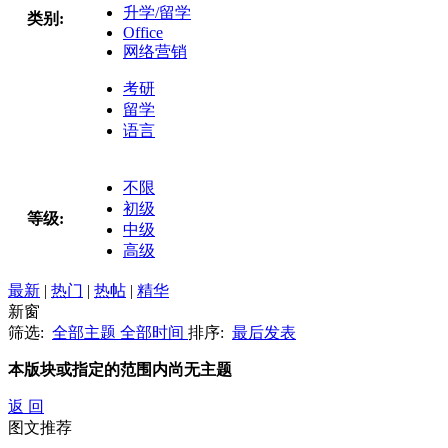
升学/留学
类别:
Office
网络营销
考研
留学
语言
不限
初级
等级:
中级
高级
最新
|
热门
|
热帖
|
精华
新窗
筛选:
全部主题
全部时间
排序:
最后发表
本版块或指定的范围内尚无主题
返 回
图文推荐