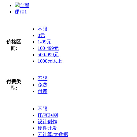
全部
课程
1
不限
0元
价格区
1-99元
间:
100-499元
500-999元
1000元以上
不限
付费类
免费
型:
付费
不限
IT/互联网
设计创作
硬件开发
云计算/大数据