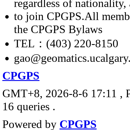
regardless of nationality
to join CPGPS.All membe
the CPGPS Bylaws
TEL：(403) 220-8150
gao@geomatics.ucalgary
CPGPS
GMT+8, 2026-8-6 17:11
, 
16 queries .
Powered by
CPGPS