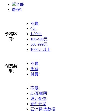
全部
课程
1
不限
0元
价格区
1-99元
间:
100-499元
500-999元
1000元以上
不限
付费类
免费
型:
付费
不限
IT/互联网
设计创作
硬件开发
云计算/大数据