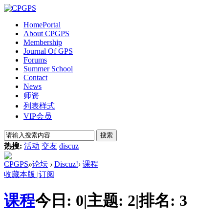
Home
Portal
About CPGPS
Membership
Journal Of GPS
Forums
Summer School
Contact
News
师资
列表样式
VIP会员
搜索
热搜:
活动
交友
discuz
CPGPS
»
论坛
›
Discuz!
›
课程
收藏本版
|
订阅
课程
今日:
0
|
主题:
2
|
排名:
3