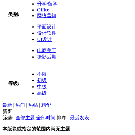
升学/留学
Office
类别:
网络营销
平面设计
设计软件
UI设计
电商美工
摄影后期
不限
初级
等级:
中级
高级
最新
|
热门
|
热帖
|
精华
新窗
筛选:
全部主题
全部时间
排序:
最后发表
本版块或指定的范围内尚无主题