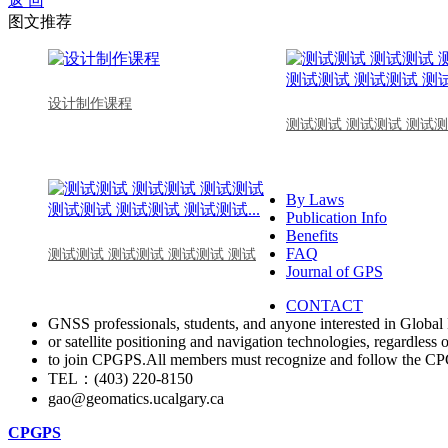
返 回
图文推荐
设计制作课程
测试测试 测试测试 测试测
By Laws
Publication Info
Benefits
FAQ
测试测试 测试测试 测试测试 测试
Journal of GPS
CONTACT
GNSS professionals, students, and anyone interested in Global 
or satellite positioning and navigation technologies, regardless 
to join CPGPS.All members must recognize and follow the 
TEL：(403) 220-8150
gao@geomatics.ucalgary.ca
CPGPS