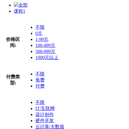
全部
课程
1
不限
0元
价格区
1-99元
间:
100-499元
500-999元
1000元以上
不限
付费类
免费
型:
付费
不限
IT/互联网
设计创作
硬件开发
云计算/大数据