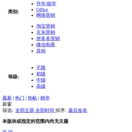
升学/留学
Office
类别:
网络营销
淘宝营销
京东营销
拼多多营销
微信电商
其他
不限
初级
等级:
中级
高级
最新
|
热门
|
热帖
|
精华
新窗
筛选:
全部主题
全部时间
排序:
最后发表
本版块或指定的范围内尚无主题