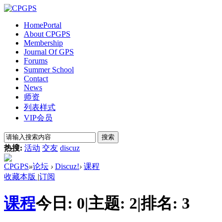
Home
Portal
About CPGPS
Membership
Journal Of GPS
Forums
Summer School
Contact
News
师资
列表样式
VIP会员
搜索
热搜:
活动
交友
discuz
CPGPS
»
论坛
›
Discuz!
›
课程
收藏本版
|
订阅
课程
今日:
0
|
主题:
2
|
排名:
3