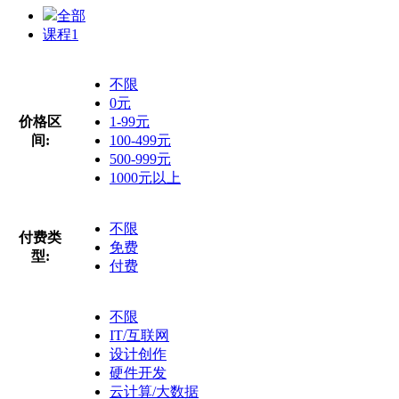
全部
课程
1
不限
0元
价格区
1-99元
间:
100-499元
500-999元
1000元以上
不限
付费类
免费
型:
付费
不限
IT/互联网
设计创作
硬件开发
云计算/大数据