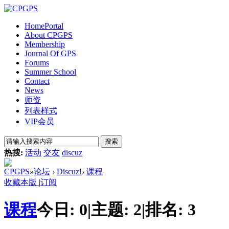
Home
Portal
About CPGPS
Membership
Journal Of GPS
Forums
Summer School
Contact
News
师资
列表样式
VIP会员
搜索
热搜:
活动
交友
discuz
CPGPS
»
论坛
›
Discuz!
›
课程
收藏本版
|
订阅
课程
今日:
0
|
主题:
2
|
排名:
3