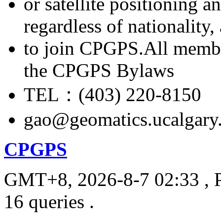
or satellite positioning 
regardless of nationality
to join CPGPS.All membe
the CPGPS Bylaws
TEL：(403) 220-8150
gao@geomatics.ucalgary
CPGPS
GMT+8, 2026-8-7 02:33
, 
16 queries .