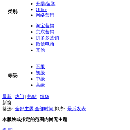
升学/留学
Office
类别:
网络营销
淘宝营销
京东营销
拼多多营销
微信电商
其他
不限
初级
等级:
中级
高级
最新
|
热门
|
热帖
|
精华
新窗
筛选:
全部主题
全部时间
排序:
最后发表
本版块或指定的范围内尚无主题