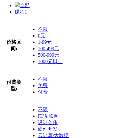
全部
课程
1
不限
0元
价格区
1-99元
间:
100-499元
500-999元
1000元以上
不限
付费类
免费
型:
付费
不限
IT/互联网
设计创作
硬件开发
云计算/大数据