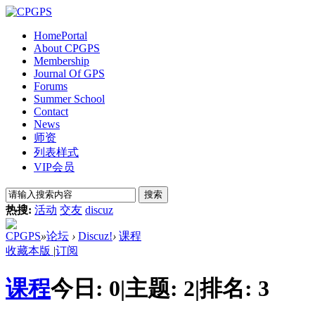
Home
Portal
About CPGPS
Membership
Journal Of GPS
Forums
Summer School
Contact
News
师资
列表样式
VIP会员
搜索
热搜:
活动
交友
discuz
CPGPS
»
论坛
›
Discuz!
›
课程
收藏本版
|
订阅
课程
今日:
0
|
主题:
2
|
排名:
3