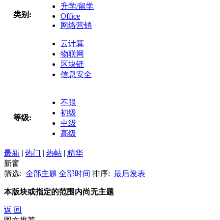
升学/留学
类别:
Office
网络营销
云计算
物联网
区块链
信息安全
不限
初级
等级:
中级
高级
最新
|
热门
|
热帖
|
精华
新窗
筛选:
全部主题
全部时间
排序:
最后发表
本版块或指定的范围内尚无主题
返 回