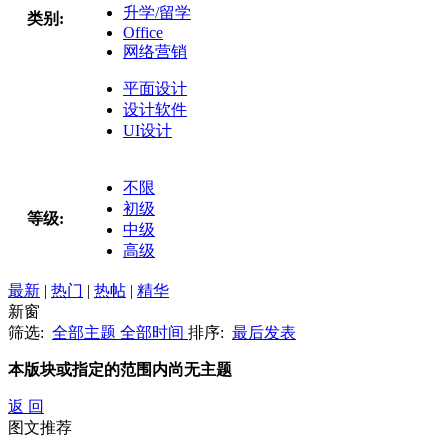
升学/留学
类别:
Office
网络营销
平面设计
设计软件
UI设计
不限
初级
等级:
中级
高级
最新
|
热门
|
热帖
|
精华
新窗
筛选:
全部主题
全部时间
排序:
最后发表
本版块或指定的范围内尚无主题
返 回
图文推荐