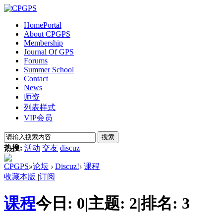
Home
Portal
About CPGPS
Membership
Journal Of GPS
Forums
Summer School
Contact
News
师资
列表样式
VIP会员
搜索
热搜:
活动
交友
discuz
CPGPS
»
论坛
›
Discuz!
›
课程
收藏本版
|
订阅
课程
今日:
0
|
主题:
2
|
排名:
3