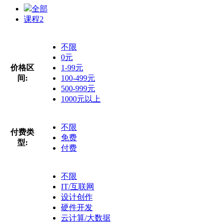
全部
课程
2
不限
0元
价格区
1-99元
间:
100-499元
500-999元
1000元以上
不限
付费类
免费
型:
付费
不限
IT/互联网
设计创作
硬件开发
云计算/大数据