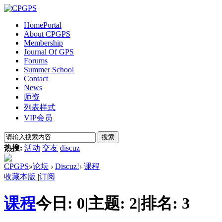
Home
Portal
About CPGPS
Membership
Journal Of GPS
Forums
Summer School
Contact
News
师资
列表样式
VIP会员
搜索
热搜:
活动
交友
discuz
CPGPS
»
论坛
›
Discuz!
›
课程
收藏本版
|
订阅
课程
今日:
0
|
主题:
2
|
排名:
3