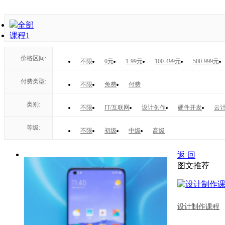
全部
课程
1
价格区间:
不限
0元
1-99元
100-499元
500-999元
付费类型:
不限
免费
付费
类别:
不限
IT/互联网
设计创作
硬件开发
云计
等级:
不限
初级
中级
高级
返 回
图文推荐
设计制作课程