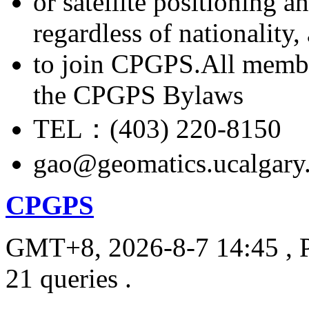
or satellite positioning 
regardless of nationality
to join CPGPS.All membe
the CPGPS Bylaws
TEL：(403) 220-8150
gao@geomatics.ucalgary
CPGPS
GMT+8, 2026-8-7 14:45
, 
21 queries .