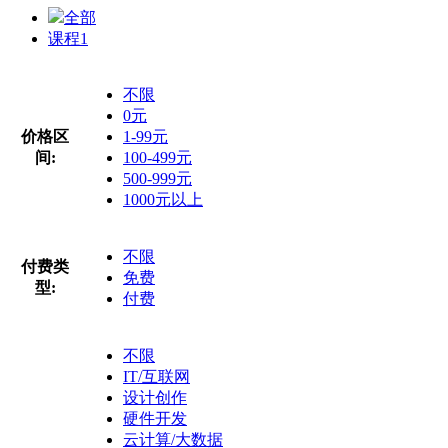
全部
课程
1
不限
0元
价格区
1-99元
间:
100-499元
500-999元
1000元以上
不限
付费类
免费
型:
付费
不限
IT/互联网
设计创作
硬件开发
云计算/大数据