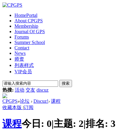
Home
Portal
About CPGPS
Membership
Journal Of GPS
Forums
Summer School
Contact
News
师资
列表样式
VIP会员
搜索
热搜:
活动
交友
discuz
CPGPS
»
论坛
›
Discuz!
›
课程
收藏本版
|
订阅
课程
今日:
0
|
主题:
2
|
排名:
3