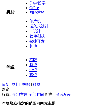
升学/留学
Office
类别:
网络营销
单片机
嵌入式设计
IC设计
软件测试
敏捷开发
其他
不限
初级
等级:
中级
高级
最新
|
热门
|
热帖
|
精华
新窗
筛选:
全部主题
全部时间
排序:
最后发表
本版块或指定的范围内尚无主题