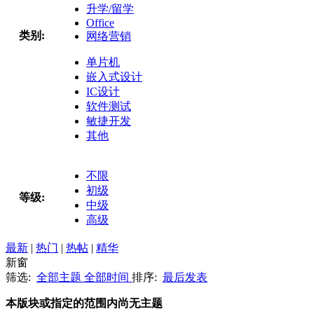
升学/留学
Office
类别:
网络营销
单片机
嵌入式设计
IC设计
软件测试
敏捷开发
其他
不限
初级
等级:
中级
高级
最新
|
热门
|
热帖
|
精华
新窗
筛选:
全部主题
全部时间
排序:
最后发表
本版块或指定的范围内尚无主题