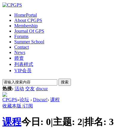
Home
Portal
About CPGPS
Membership
Journal Of GPS
Forums
Summer School
Contact
News
师资
列表样式
VIP会员
搜索
热搜:
活动
交友
discuz
CPGPS
»
论坛
›
Discuz!
›
课程
收藏本版
|
订阅
课程
今日:
0
|
主题:
2
|
排名:
3