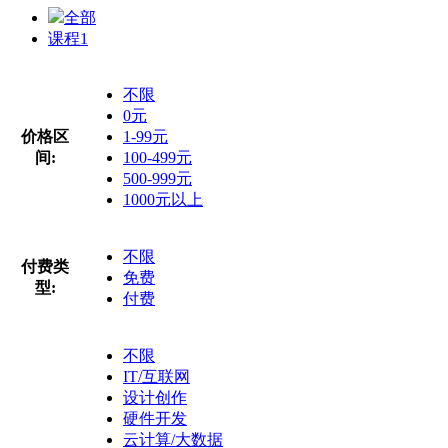
全部
课程
1
不限
0元
价格区
1-99元
间:
100-499元
500-999元
1000元以上
不限
付费类
免费
型:
付费
不限
IT/互联网
设计创作
硬件开发
云计算/大数据