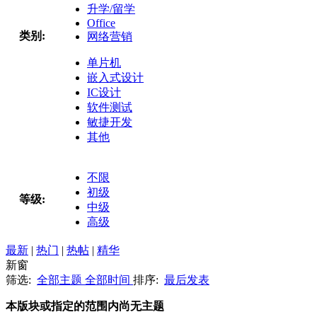
升学/留学
Office
类别:
网络营销
单片机
嵌入式设计
IC设计
软件测试
敏捷开发
其他
不限
初级
等级:
中级
高级
最新
|
热门
|
热帖
|
精华
新窗
筛选:
全部主题
全部时间
排序:
最后发表
本版块或指定的范围内尚无主题