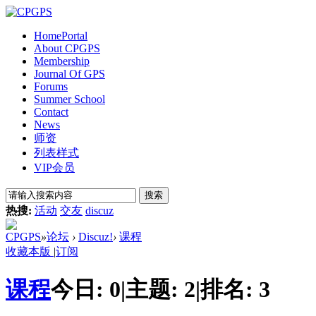
Home
Portal
About CPGPS
Membership
Journal Of GPS
Forums
Summer School
Contact
News
师资
列表样式
VIP会员
搜索
热搜:
活动
交友
discuz
CPGPS
»
论坛
›
Discuz!
›
课程
收藏本版
|
订阅
课程
今日:
0
|
主题:
2
|
排名:
3