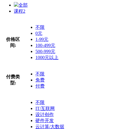
全部
课程
2
不限
0元
价格区
1-99元
间:
100-499元
500-999元
1000元以上
不限
付费类
免费
型:
付费
不限
IT/互联网
设计创作
硬件开发
云计算/大数据