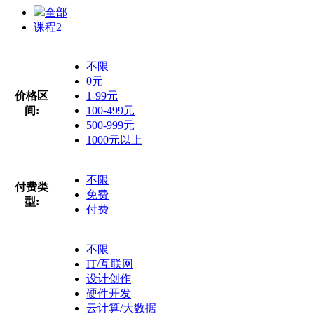
全部
课程
2
不限
0元
价格区
1-99元
间:
100-499元
500-999元
1000元以上
不限
付费类
免费
型:
付费
不限
IT/互联网
设计创作
硬件开发
云计算/大数据