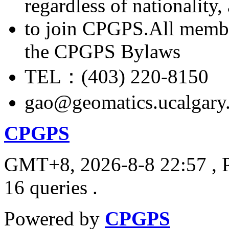
regardless of nationality
to join CPGPS.All membe
the CPGPS Bylaws
TEL：(403) 220-8150
gao@geomatics.ucalgary
CPGPS
GMT+8, 2026-8-8 22:57
, 
16 queries .
Powered by
CPGPS