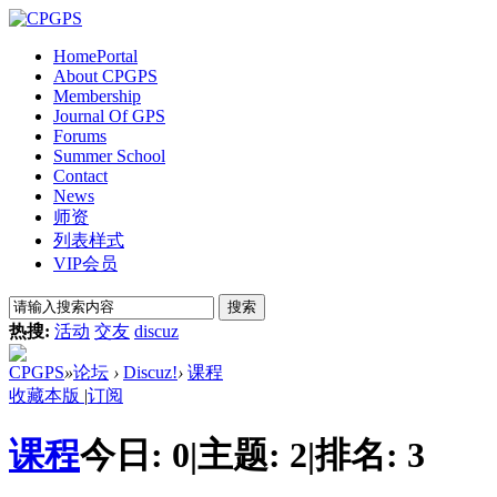
Home
Portal
About CPGPS
Membership
Journal Of GPS
Forums
Summer School
Contact
News
师资
列表样式
VIP会员
搜索
热搜:
活动
交友
discuz
CPGPS
»
论坛
›
Discuz!
›
课程
收藏本版
|
订阅
课程
今日:
0
|
主题:
2
|
排名:
3