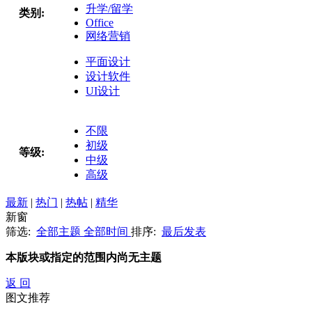
升学/留学
类别:
Office
网络营销
平面设计
设计软件
UI设计
不限
初级
等级:
中级
高级
最新
|
热门
|
热帖
|
精华
新窗
筛选:
全部主题
全部时间
排序:
最后发表
本版块或指定的范围内尚无主题
返 回
图文推荐