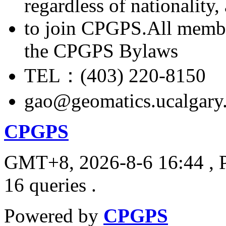
regardless of nationality
to join CPGPS.All membe
the CPGPS Bylaws
TEL：(403) 220-8150
gao@geomatics.ucalgary
CPGPS
GMT+8, 2026-8-6 16:44
, 
16 queries .
Powered by
CPGPS