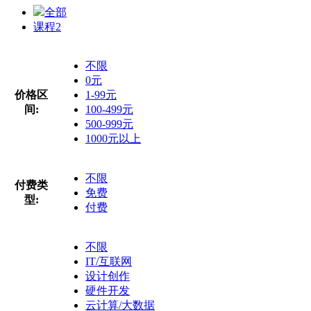
全部
课程
2
不限
0元
价格区
1-99元
间:
100-499元
500-999元
1000元以上
不限
付费类
免费
型:
付费
不限
IT/互联网
设计创作
硬件开发
云计算/大数据