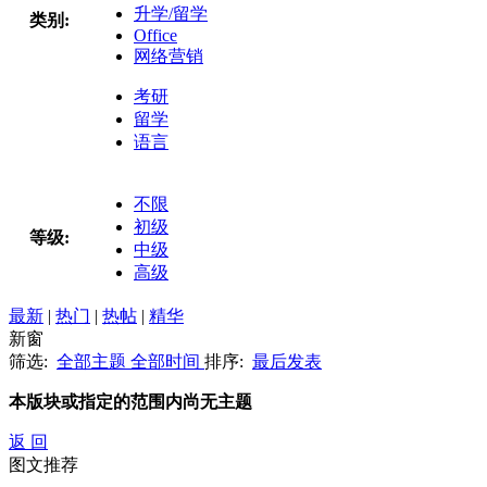
升学/留学
类别:
Office
网络营销
考研
留学
语言
不限
初级
等级:
中级
高级
最新
|
热门
|
热帖
|
精华
新窗
筛选:
全部主题
全部时间
排序:
最后发表
本版块或指定的范围内尚无主题
返 回
图文推荐