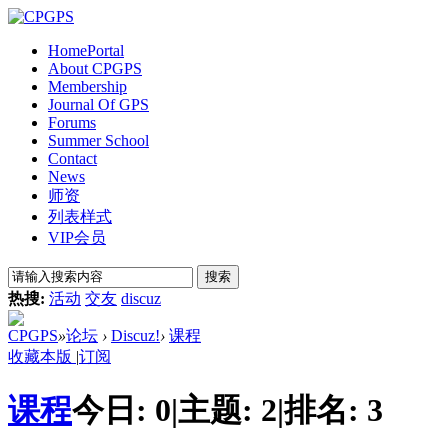
Home
Portal
About CPGPS
Membership
Journal Of GPS
Forums
Summer School
Contact
News
师资
列表样式
VIP会员
搜索
热搜:
活动
交友
discuz
CPGPS
»
论坛
›
Discuz!
›
课程
收藏本版
|
订阅
课程
今日:
0
|
主题:
2
|
排名:
3