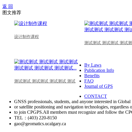
返 回
图文推荐
设计制作课程
测试测试 测试测试 测试测
By Laws
Publication Info
Benefits
FAQ
测试测试 测试测试 测试测试 测试
Journal of GPS
CONTACT
GNSS professionals, students, and anyone interested in Global 
or satellite positioning and navigation technologies, regardless 
to join CPGPS.All members must recognize and follow the 
TEL：(403) 220-8150
gao@geomatics.ucalgary.ca