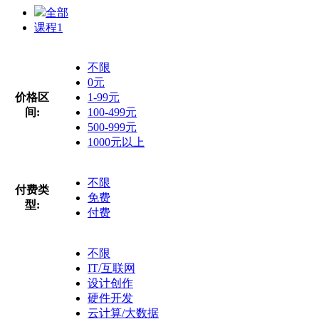
全部
课程
1
不限
0元
价格区
1-99元
间:
100-499元
500-999元
1000元以上
不限
付费类
免费
型:
付费
不限
IT/互联网
设计创作
硬件开发
云计算/大数据