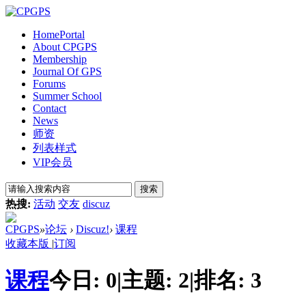
Home
Portal
About CPGPS
Membership
Journal Of GPS
Forums
Summer School
Contact
News
师资
列表样式
VIP会员
搜索
热搜:
活动
交友
discuz
CPGPS
»
论坛
›
Discuz!
›
课程
收藏本版
|
订阅
课程
今日:
0
|
主题:
2
|
排名:
3