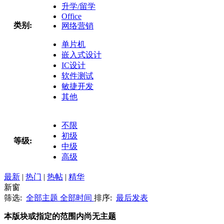
升学/留学
Office
类别:
网络营销
单片机
嵌入式设计
IC设计
软件测试
敏捷开发
其他
不限
初级
等级:
中级
高级
最新
|
热门
|
热帖
|
精华
新窗
筛选:
全部主题
全部时间
排序:
最后发表
本版块或指定的范围内尚无主题