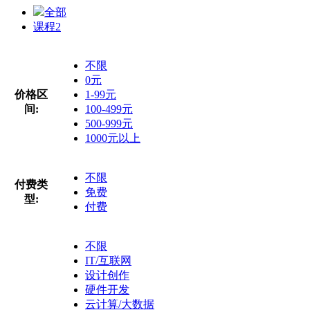
全部
课程
2
不限
0元
价格区
1-99元
间:
100-499元
500-999元
1000元以上
不限
付费类
免费
型:
付费
不限
IT/互联网
设计创作
硬件开发
云计算/大数据