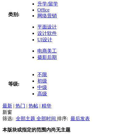
升学/留学
Office
类别:
网络营销
平面设计
设计软件
UI设计
电商美工
摄影后期
不限
初级
等级:
中级
高级
最新
|
热门
|
热帖
|
精华
新窗
筛选:
全部主题
全部时间
排序:
最后发表
本版块或指定的范围内尚无主题