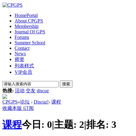
Home
Portal
About CPGPS
Membership
Journal Of GPS
Forums
Summer School
Contact
News
师资
列表样式
VIP会员
搜索
热搜:
活动
交友
discuz
CPGPS
»
论坛
›
Discuz!
›
课程
收藏本版
|
订阅
课程
今日:
0
|
主题:
2
|
排名:
3