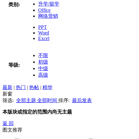
升学/留学
类别:
Office
网络营销
PPT
Word
Excel
不限
初级
等级:
中级
高级
最新
|
热门
|
热帖
|
精华
新窗
筛选:
全部主题
全部时间
排序:
最后发表
本版块或指定的范围内尚无主题
返 回
图文推荐