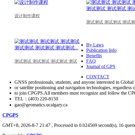
设计制作课程
测试测试 测试测试 测试测
By Laws
Publication Info
Benefits
FAQ
测试测试 测试测试 测试测试 测试
Journal of GPS
CONTACT
GNSS professionals, students, and anyone interested in Global 
or satellite positioning and navigation technologies, regardless 
to join CPGPS.All members must recognize and follow the 
TEL：(403) 220-8150
gao@geomatics.ucalgary.ca
CPGPS
GMT+8, 2026-8-7 21:47
, Processed in 0.024569 second(s), 16 querie