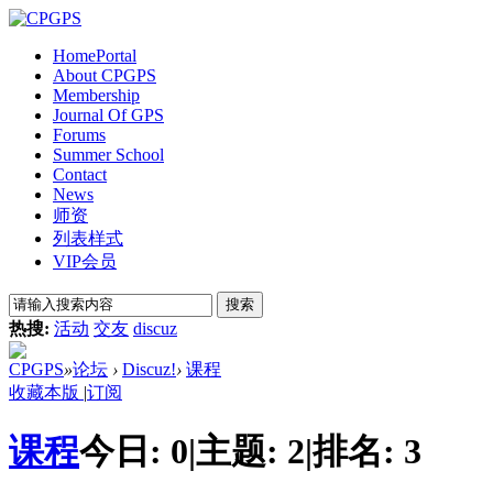
Home
Portal
About CPGPS
Membership
Journal Of GPS
Forums
Summer School
Contact
News
师资
列表样式
VIP会员
搜索
热搜:
活动
交友
discuz
CPGPS
»
论坛
›
Discuz!
›
课程
收藏本版
|
订阅
课程
今日:
0
|
主题:
2
|
排名:
3