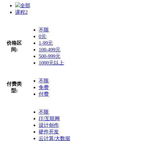
全部
课程
2
不限
0元
价格区
1-99元
间:
100-499元
500-999元
1000元以上
不限
付费类
免费
型:
付费
不限
IT/互联网
设计创作
硬件开发
云计算/大数据