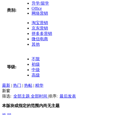
升学/留学
Office
类别:
网络营销
淘宝营销
京东营销
拼多多营销
微信电商
其他
不限
初级
等级:
中级
高级
最新
|
热门
|
热帖
|
精华
新窗
筛选:
全部主题
全部时间
排序:
最后发表
本版块或指定的范围内尚无主题