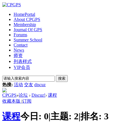
Home
Portal
About CPGPS
Membership
Journal Of GPS
Forums
Summer School
Contact
News
师资
列表样式
VIP会员
搜索
热搜:
活动
交友
discuz
CPGPS
»
论坛
›
Discuz!
›
课程
收藏本版
|
订阅
课程
今日:
0
|
主题:
2
|
排名:
3