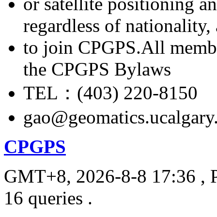
or satellite positioning 
regardless of nationality
to join CPGPS.All membe
the CPGPS Bylaws
TEL：(403) 220-8150
gao@geomatics.ucalgary
CPGPS
GMT+8, 2026-8-8 17:36
, 
16 queries .