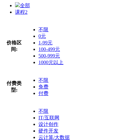
全部
课程
2
不限
0元
价格区
1-99元
间:
100-499元
500-999元
1000元以上
不限
付费类
免费
型:
付费
不限
IT/互联网
设计创作
硬件开发
云计算/大数据