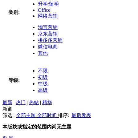
升学/留学
Office
类别:
网络营销
淘宝营销
京东营销
拼多多营销
微信电商
其他
不限
初级
等级:
中级
高级
最新
|
热门
|
热帖
|
精华
新窗
筛选:
全部主题
全部时间
排序:
最后发表
本版块或指定的范围内尚无主题