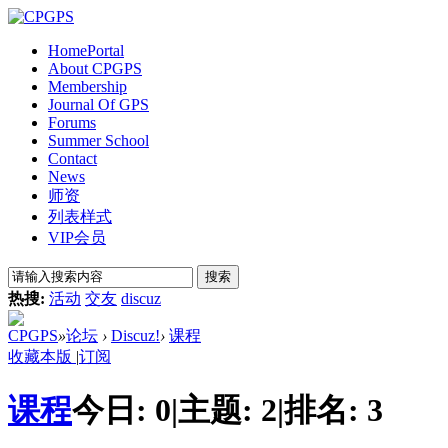
Home
Portal
About CPGPS
Membership
Journal Of GPS
Forums
Summer School
Contact
News
师资
列表样式
VIP会员
搜索
热搜:
活动
交友
discuz
CPGPS
»
论坛
›
Discuz!
›
课程
收藏本版
|
订阅
课程
今日:
0
|
主题:
2
|
排名:
3