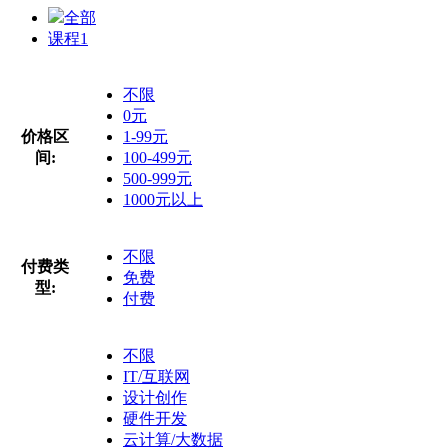
全部
课程
1
不限
0元
价格区
1-99元
间:
100-499元
500-999元
1000元以上
不限
付费类
免费
型:
付费
不限
IT/互联网
设计创作
硬件开发
云计算/大数据