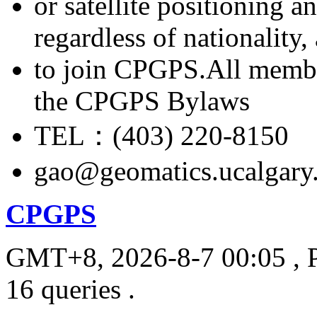
or satellite positioning 
regardless of nationality
to join CPGPS.All membe
the CPGPS Bylaws
TEL：(403) 220-8150
gao@geomatics.ucalgary
CPGPS
GMT+8, 2026-8-7 00:05
, 
16 queries .