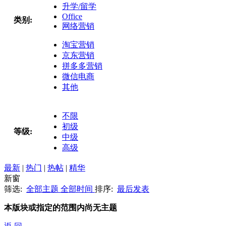
升学/留学
Office
类别:
网络营销
淘宝营销
京东营销
拼多多营销
微信电商
其他
不限
初级
等级:
中级
高级
最新
|
热门
|
热帖
|
精华
新窗
筛选:
全部主题
全部时间
排序:
最后发表
本版块或指定的范围内尚无主题