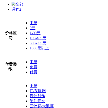
全部
课程
2
不限
0元
价格区
1-99元
间:
100-499元
500-999元
1000元以上
不限
付费类
免费
型:
付费
不限
IT/互联网
设计创作
硬件开发
云计算/大数据