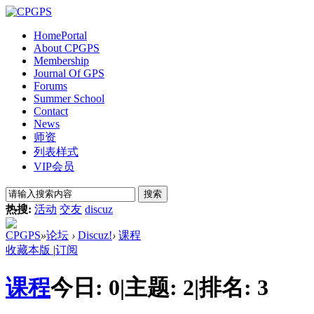
Home
Portal
About CPGPS
Membership
Journal Of GPS
Forums
Summer School
Contact
News
师资
列表样式
VIP会员
搜索
热搜:
活动
交友
discuz
CPGPS
»
论坛
›
Discuz!
›
课程
收藏本版
|
订阅
课程
今日:
0
|
主题:
2
|
排名:
3