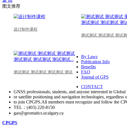
返 回
图文推荐
设计制作课程
测试测试 测试测试 测试测
By Laws
Publication Info
Benefits
FAQ
测试测试 测试测试 测试测试 测试
Journal of GPS
CONTACT
GNSS professionals, students, and anyone interested in Global 
or satellite positioning and navigation technologies, regardless 
to join CPGPS.All members must recognize and follow the 
TEL：(403) 220-8150
gao@geomatics.ucalgary.ca
CPGPS