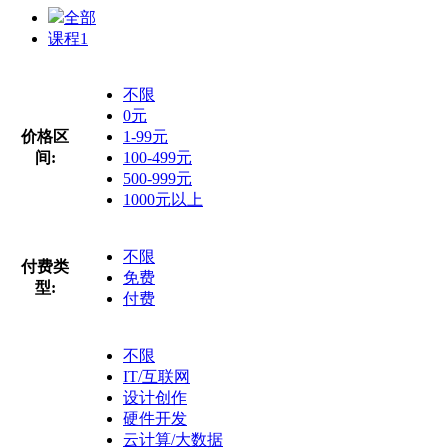
全部
课程
1
不限
0元
价格区
1-99元
间:
100-499元
500-999元
1000元以上
不限
付费类
免费
型:
付费
不限
IT/互联网
设计创作
硬件开发
云计算/大数据