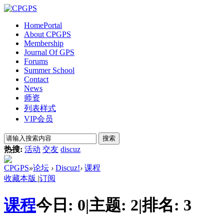
Home
Portal
About CPGPS
Membership
Journal Of GPS
Forums
Summer School
Contact
News
师资
列表样式
VIP会员
搜索
热搜:
活动
交友
discuz
CPGPS
»
论坛
›
Discuz!
›
课程
收藏本版
|
订阅
课程
今日:
0
|
主题:
2
|
排名:
3