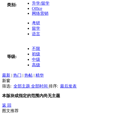
升学/留学
类别:
Office
网络营销
考研
留学
语言
不限
初级
等级:
中级
高级
最新
|
热门
|
热帖
|
精华
新窗
筛选:
全部主题
全部时间
排序:
最后发表
本版块或指定的范围内尚无主题
返 回
图文推荐