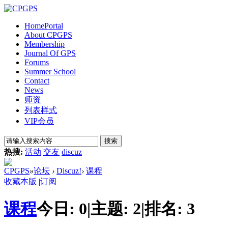
Home
Portal
About CPGPS
Membership
Journal Of GPS
Forums
Summer School
Contact
News
师资
列表样式
VIP会员
搜索
热搜:
活动
交友
discuz
CPGPS
»
论坛
›
Discuz!
›
课程
收藏本版
|
订阅
课程
今日:
0
|
主题:
2
|
排名:
3