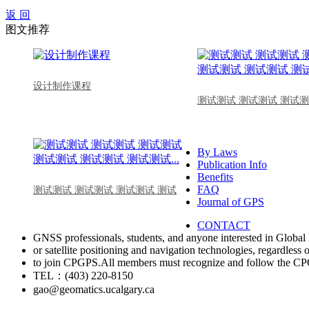
返 回
图文推荐
设计制作课程
测试测试 测试测试 测试测
By Laws
Publication Info
Benefits
FAQ
测试测试 测试测试 测试测试 测试
Journal of GPS
CONTACT
GNSS professionals, students, and anyone interested in Global 
or satellite positioning and navigation technologies, regardless 
to join CPGPS.All members must recognize and follow the 
TEL：(403) 220-8150
gao@geomatics.ucalgary.ca