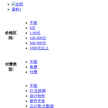
全部
课程
1
不限
0元
价格区
1-99元
间:
100-499元
500-999元
1000元以上
不限
付费类
免费
型:
付费
不限
IT/互联网
设计创作
硬件开发
云计算/大数据