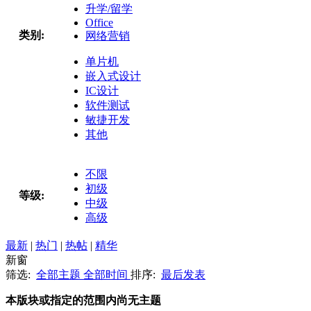
升学/留学
Office
类别:
网络营销
单片机
嵌入式设计
IC设计
软件测试
敏捷开发
其他
不限
初级
等级:
中级
高级
最新
|
热门
|
热帖
|
精华
新窗
筛选:
全部主题
全部时间
排序:
最后发表
本版块或指定的范围内尚无主题