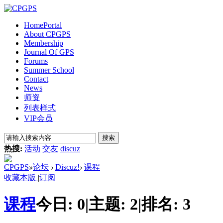
Home
Portal
About CPGPS
Membership
Journal Of GPS
Forums
Summer School
Contact
News
师资
列表样式
VIP会员
搜索
热搜:
活动
交友
discuz
CPGPS
»
论坛
›
Discuz!
›
课程
收藏本版
|
订阅
课程
今日:
0
|
主题:
2
|
排名:
3