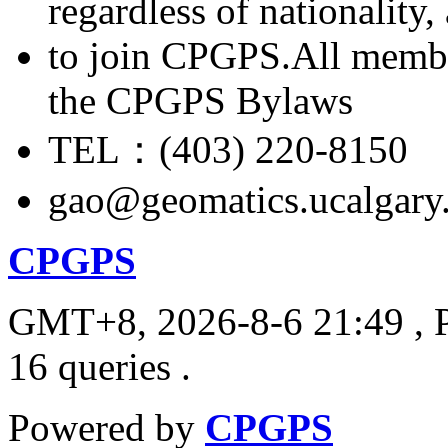
regardless of nationality
to join CPGPS.All membe
the CPGPS Bylaws
TEL：(403) 220-8150
gao@geomatics.ucalgary
CPGPS
GMT+8, 2026-8-6 21:49
, 
16 queries .
Powered by
CPGPS