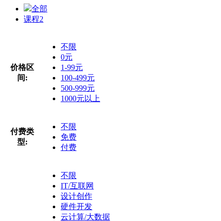
全部
课程
2
不限
0元
价格区
1-99元
间:
100-499元
500-999元
1000元以上
不限
付费类
免费
型:
付费
不限
IT/互联网
设计创作
硬件开发
云计算/大数据