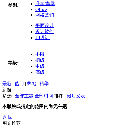
升学/留学
类别:
Office
网络营销
平面设计
设计软件
UI设计
不限
初级
等级:
中级
高级
最新
|
热门
|
热帖
|
精华
新窗
筛选:
全部主题
全部时间
排序:
最后发表
本版块或指定的范围内尚无主题
返 回
图文推荐