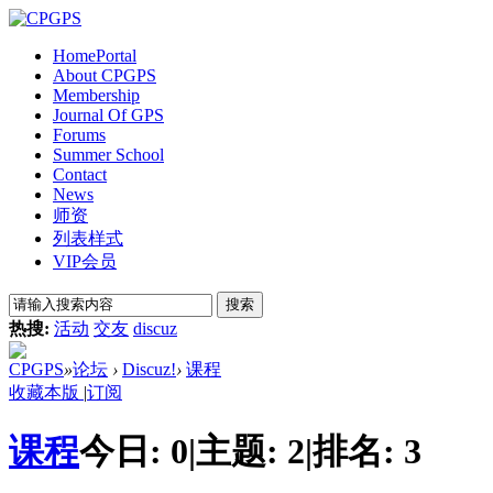
Home
Portal
About CPGPS
Membership
Journal Of GPS
Forums
Summer School
Contact
News
师资
列表样式
VIP会员
搜索
热搜:
活动
交友
discuz
CPGPS
»
论坛
›
Discuz!
›
课程
收藏本版
|
订阅
课程
今日:
0
|
主题:
2
|
排名:
3