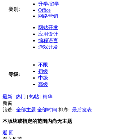
升学/留学
类别:
Office
网络营销
网站开发
应用设计
编程语言
游戏开发
不限
初级
等级:
中级
高级
最新
|
热门
|
热帖
|
精华
新窗
筛选:
全部主题
全部时间
排序:
最后发表
本版块或指定的范围内尚无主题
返 回