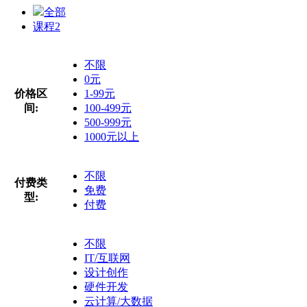
全部
课程
2
不限
0元
价格区
1-99元
间:
100-499元
500-999元
1000元以上
不限
付费类
免费
型:
付费
不限
IT/互联网
设计创作
硬件开发
云计算/大数据