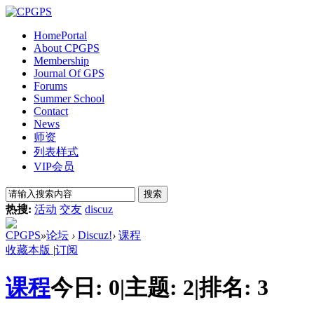
Home
Portal
About CPGPS
Membership
Journal Of GPS
Forums
Summer School
Contact
News
师资
列表样式
VIP会员
搜索
热搜:
活动
交友
discuz
CPGPS
»
论坛
›
Discuz!
›
课程
收藏本版
|
订阅
课程
今日:
0
|
主题:
2
|
排名:
3