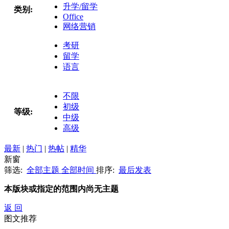
升学/留学
类别:
Office
网络营销
考研
留学
语言
不限
初级
等级:
中级
高级
最新
|
热门
|
热帖
|
精华
新窗
筛选:
全部主题
全部时间
排序:
最后发表
本版块或指定的范围内尚无主题
返 回
图文推荐