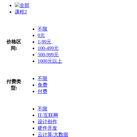
全部
课程
2
不限
0元
价格区
1-99元
间:
100-499元
500-999元
1000元以上
不限
付费类
免费
型:
付费
不限
IT/互联网
设计创作
硬件开发
云计算/大数据