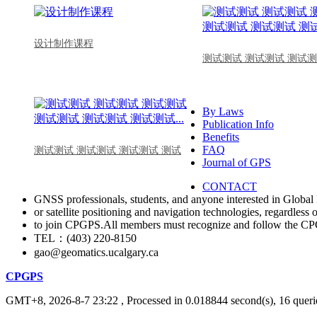
设计制作课程
测试测试 测试测试 测试测
By Laws
Publication Info
Benefits
FAQ
测试测试 测试测试 测试测试 测试
Journal of GPS
CONTACT
GNSS professionals, students, and anyone interested in Global 
or satellite positioning and navigation technologies, regardless 
to join CPGPS.All members must recognize and follow the 
TEL：(403) 220-8150
gao@geomatics.ucalgary.ca
CPGPS
GMT+8, 2026-8-7 23:22
, Processed in 0.018844 second(s), 16 querie