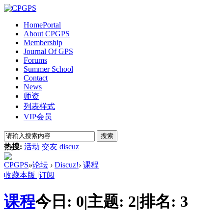
Home
Portal
About CPGPS
Membership
Journal Of GPS
Forums
Summer School
Contact
News
师资
列表样式
VIP会员
搜索
热搜:
活动
交友
discuz
CPGPS
»
论坛
›
Discuz!
›
课程
收藏本版
|
订阅
课程
今日:
0
|
主题:
2
|
排名:
3