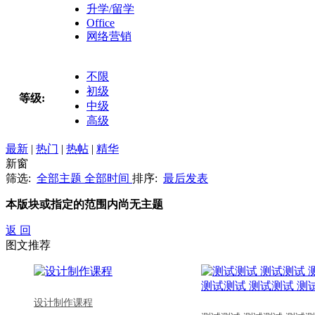
升学/留学
Office
网络营销
不限
初级
等级:
中级
高级
最新
|
热门
|
热帖
|
精华
新窗
筛选:
全部主题
全部时间
排序:
最后发表
本版块或指定的范围内尚无主题
返 回
图文推荐
设计制作课程