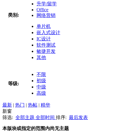
升学/留学
Office
类别:
网络营销
单片机
嵌入式设计
IC设计
软件测试
敏捷开发
其他
不限
初级
等级:
中级
高级
最新
|
热门
|
热帖
|
精华
新窗
筛选:
全部主题
全部时间
排序:
最后发表
本版块或指定的范围内尚无主题