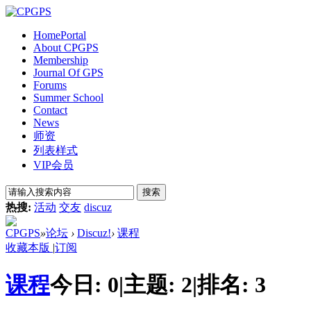
Home
Portal
About CPGPS
Membership
Journal Of GPS
Forums
Summer School
Contact
News
师资
列表样式
VIP会员
搜索
热搜:
活动
交友
discuz
CPGPS
»
论坛
›
Discuz!
›
课程
收藏本版
|
订阅
课程
今日:
0
|
主题:
2
|
排名:
3