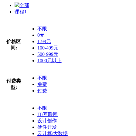
全部
课程
1
不限
0元
价格区
1-99元
间:
100-499元
500-999元
1000元以上
不限
付费类
免费
型:
付费
不限
IT/互联网
设计创作
硬件开发
云计算/大数据