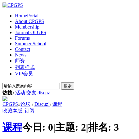
Home
Portal
About CPGPS
Membership
Journal Of GPS
Forums
Summer School
Contact
News
师资
列表样式
VIP会员
搜索
热搜:
活动
交友
discuz
CPGPS
»
论坛
›
Discuz!
›
课程
收藏本版
|
订阅
课程
今日:
0
|
主题:
2
|
排名:
3