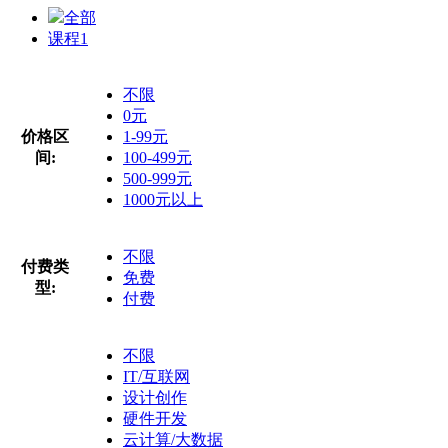
全部
课程
1
不限
0元
价格区
1-99元
间:
100-499元
500-999元
1000元以上
不限
付费类
免费
型:
付费
不限
IT/互联网
设计创作
硬件开发
云计算/大数据