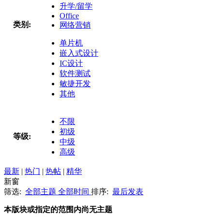
升学/留学
Office
类别:
网络营销
单片机
嵌入式设计
IC设计
软件测试
敏捷开发
其他
不限
初级
等级:
中级
高级
最新
|
热门
|
热帖
|
精华
新窗
筛选:
全部主题
全部时间
排序:
最后发表
本版块或指定的范围内尚无主题