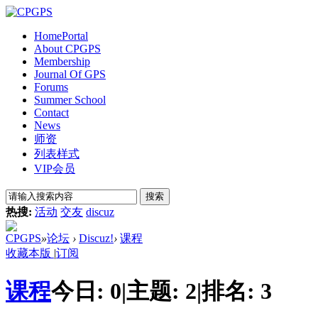
Home
Portal
About CPGPS
Membership
Journal Of GPS
Forums
Summer School
Contact
News
师资
列表样式
VIP会员
搜索
热搜:
活动
交友
discuz
CPGPS
»
论坛
›
Discuz!
›
课程
收藏本版
|
订阅
课程
今日:
0
|
主题:
2
|
排名:
3