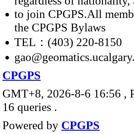
regardless of nationality
to join CPGPS.All membe
the CPGPS Bylaws
TEL：(403) 220-8150
gao@geomatics.ucalgary
CPGPS
GMT+8, 2026-8-6 16:56
, 
16 queries .
Powered by
CPGPS