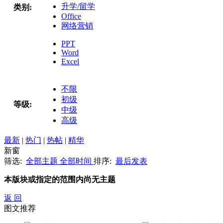
升学/留学
类别:
Office
网络营销
PPT
Word
Excel
不限
初级
等级:
中级
高级
最新
|
热门
|
热帖
|
精华
新窗
筛选:
全部主题
全部时间
排序:
最后发表
本版块或指定的范围内尚无主题
返 回
图文推荐