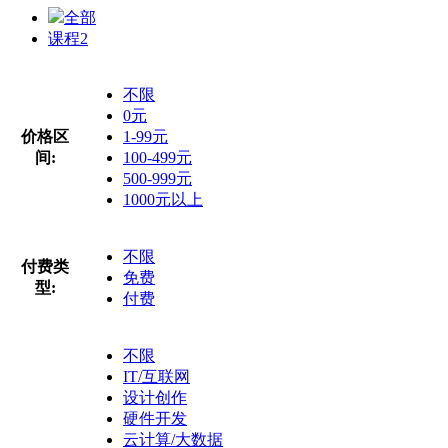
全部
课程
2
不限
0元
价格区
1-99元
间:
100-499元
500-999元
1000元以上
不限
付费类
免费
型:
付费
不限
IT/互联网
设计创作
硬件开发
云计算/大数据