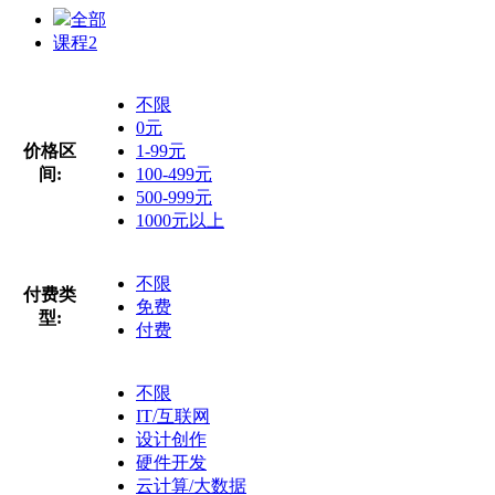
全部
课程
2
不限
0元
价格区
1-99元
间:
100-499元
500-999元
1000元以上
不限
付费类
免费
型:
付费
不限
IT/互联网
设计创作
硬件开发
云计算/大数据