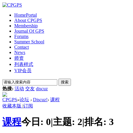
Home
Portal
About CPGPS
Membership
Journal Of GPS
Forums
Summer School
Contact
News
师资
列表样式
VIP会员
搜索
热搜:
活动
交友
discuz
CPGPS
»
论坛
›
Discuz!
›
课程
收藏本版
|
订阅
课程
今日:
0
|
主题:
2
|
排名:
3