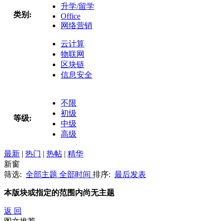
升学/留学
类别:
Office
网络营销
云计算
物联网
区块链
信息安全
不限
初级
等级:
中级
高级
最新
|
热门
|
热帖
|
精华
新窗
筛选:
全部主题
全部时间
排序:
最后发表
本版块或指定的范围内尚无主题
返 回