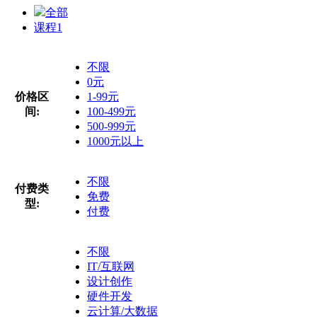
全部
课程
1
不限
0元
价格区
1-99元
间:
100-499元
500-999元
1000元以上
不限
付费类
免费
型:
付费
不限
IT/互联网
设计创作
硬件开发
云计算/大数据