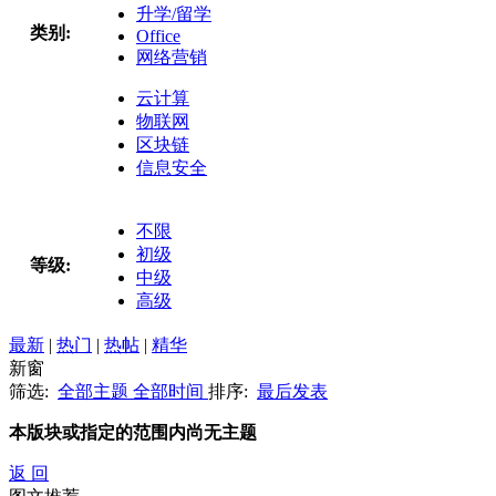
升学/留学
类别:
Office
网络营销
云计算
物联网
区块链
信息安全
不限
初级
等级:
中级
高级
最新
|
热门
|
热帖
|
精华
新窗
筛选:
全部主题
全部时间
排序:
最后发表
本版块或指定的范围内尚无主题
返 回