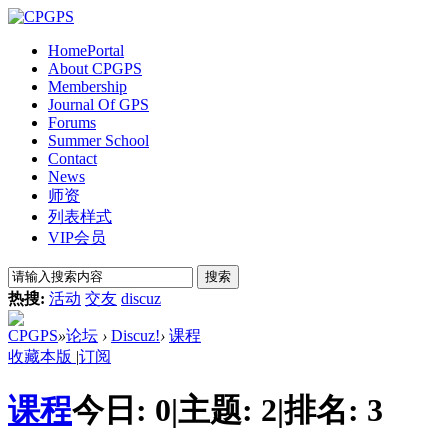
Home
Portal
About CPGPS
Membership
Journal Of GPS
Forums
Summer School
Contact
News
师资
列表样式
VIP会员
搜索
热搜:
活动
交友
discuz
CPGPS
»
论坛
›
Discuz!
›
课程
收藏本版
|
订阅
课程
今日:
0
|
主题:
2
|
排名:
3