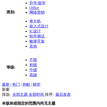
升学/留学
Office
类别:
网络营销
单片机
嵌入式设计
IC设计
软件测试
敏捷开发
其他
不限
初级
等级:
中级
高级
最新
|
热门
|
热帖
|
精华
新窗
筛选:
全部主题
全部时间
排序:
最后发表
本版块或指定的范围内尚无主题