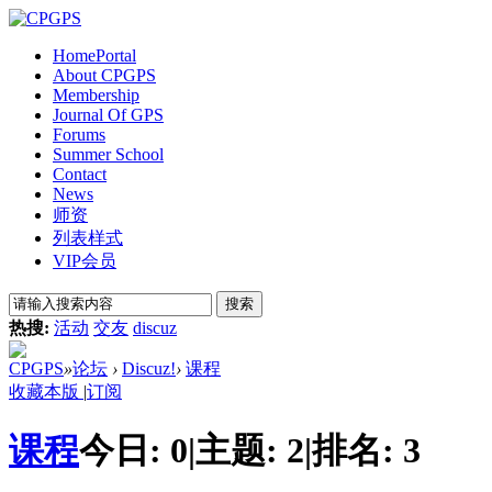
Home
Portal
About CPGPS
Membership
Journal Of GPS
Forums
Summer School
Contact
News
师资
列表样式
VIP会员
搜索
热搜:
活动
交友
discuz
CPGPS
»
论坛
›
Discuz!
›
课程
收藏本版
|
订阅
课程
今日:
0
|
主题:
2
|
排名:
3