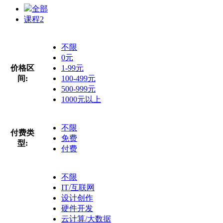
全部
课程
2
不限
0元
价格区
1-99元
间:
100-499元
500-999元
1000元以上
不限
付费类
免费
型:
付费
不限
IT/互联网
设计创作
硬件开发
云计算/大数据