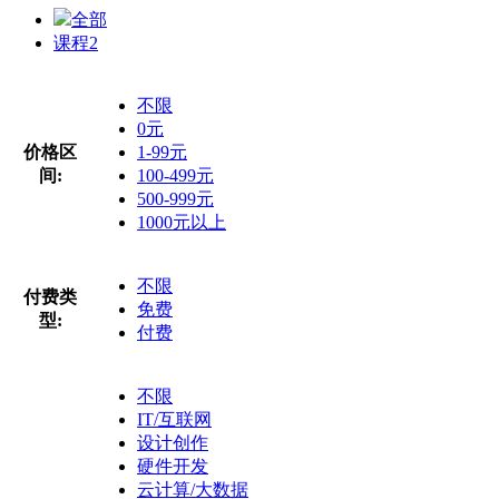
全部
课程
2
不限
0元
价格区
1-99元
间:
100-499元
500-999元
1000元以上
不限
付费类
免费
型:
付费
不限
IT/互联网
设计创作
硬件开发
云计算/大数据