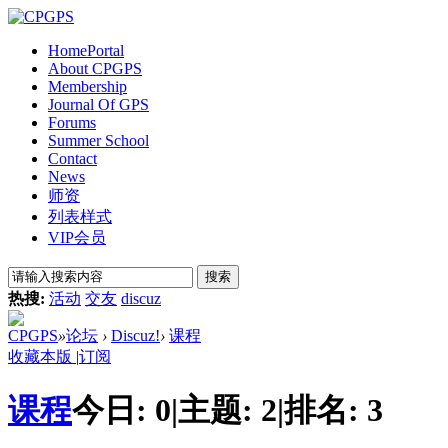
Home
Portal
About CPGPS
Membership
Journal Of GPS
Forums
Summer School
Contact
News
师资
列表样式
VIP会员
搜索
热搜:
活动
交友
discuz
CPGPS
»
论坛
›
Discuz!
›
课程
收藏本版
|
订阅
课程
今日:
0
|
主题:
2
|
排名:
3