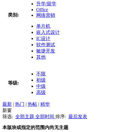
升学/留学
Office
类别:
网络营销
单片机
嵌入式设计
IC设计
软件测试
敏捷开发
其他
不限
初级
等级:
中级
高级
最新
|
热门
|
热帖
|
精华
新窗
筛选:
全部主题
全部时间
排序:
最后发表
本版块或指定的范围内尚无主题