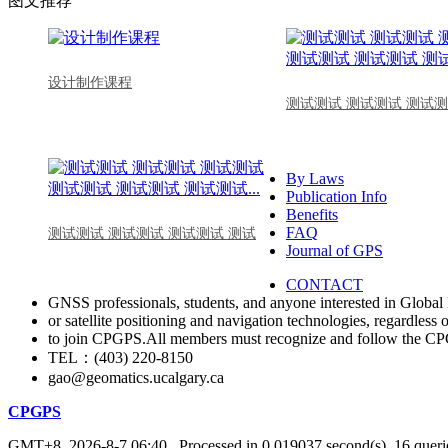
图文推荐
设计制作课程
测试测试 测试测试 测试测
By Laws
Publication Info
Benefits
FAQ
测试测试 测试测试 测试测试 测试
Journal of GPS
CONTACT
GNSS professionals, students, and anyone interested in Global 
or satellite positioning and navigation technologies, regardless 
to join CPGPS.All members must recognize and follow the 
TEL：(403) 220-8150
gao@geomatics.ucalgary.ca
CPGPS
GMT+8, 2026-8-7 06:40
, Processed in 0.019037 second(s), 16 querie