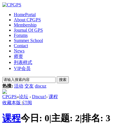
Home
Portal
About CPGPS
Membership
Journal Of GPS
Forums
Summer School
Contact
News
师资
列表样式
VIP会员
搜索
热搜:
活动
交友
discuz
CPGPS
»
论坛
›
Discuz!
›
课程
收藏本版
|
订阅
课程
今日:
0
|
主题:
2
|
排名:
3