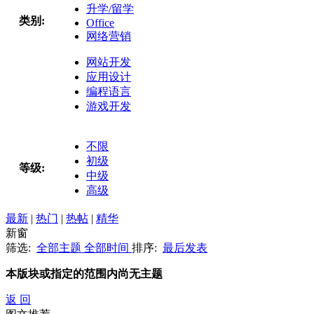
升学/留学
类别:
Office
网络营销
网站开发
应用设计
编程语言
游戏开发
不限
初级
等级:
中级
高级
最新
|
热门
|
热帖
|
精华
新窗
筛选:
全部主题
全部时间
排序:
最后发表
本版块或指定的范围内尚无主题
返 回