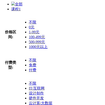
全部
课程
1
不限
0元
价格区
1-99元
间:
100-499元
500-999元
1000元以上
不限
付费类
免费
型:
付费
不限
IT/互联网
设计创作
硬件开发
云计算/大数据