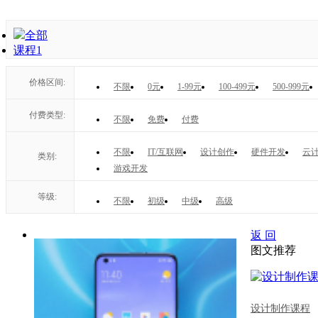
全部
课程
1
价格区间:
不限
0元
1-99元
100-499元
500-999元
付费类型:
不限
免费
付费
不限
IT/互联网
设计创作
硬件开发
云计
类别:
游戏开发
等级:
不限
初级
中级
高级
返 回
图文推荐
设计制作课程