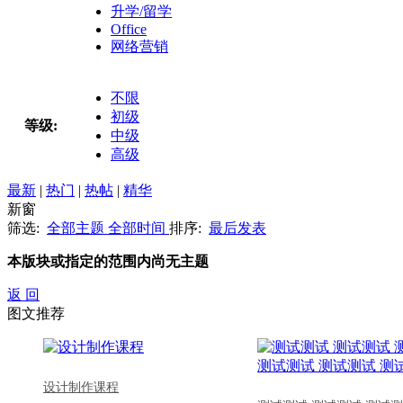
升学/留学
Office
网络营销
不限
初级
等级:
中级
高级
最新
|
热门
|
热帖
|
精华
新窗
筛选:
全部主题
全部时间
排序:
最后发表
本版块或指定的范围内尚无主题
返 回
图文推荐
设计制作课程