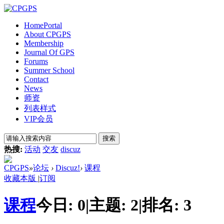
Home
Portal
About CPGPS
Membership
Journal Of GPS
Forums
Summer School
Contact
News
师资
列表样式
VIP会员
搜索
热搜:
活动
交友
discuz
CPGPS
»
论坛
›
Discuz!
›
课程
收藏本版
|
订阅
课程
今日:
0
|
主题:
2
|
排名:
3