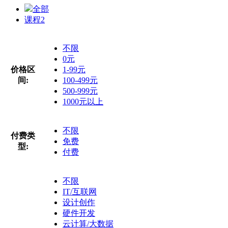
全部
课程
2
不限
0元
价格区
1-99元
间:
100-499元
500-999元
1000元以上
不限
付费类
免费
型:
付费
不限
IT/互联网
设计创作
硬件开发
云计算/大数据