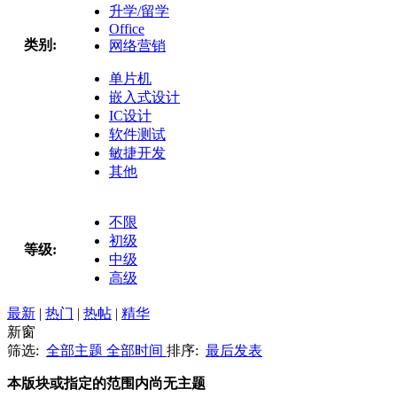
升学/留学
Office
类别:
网络营销
单片机
嵌入式设计
IC设计
软件测试
敏捷开发
其他
不限
初级
等级:
中级
高级
最新
|
热门
|
热帖
|
精华
新窗
筛选:
全部主题
全部时间
排序:
最后发表
本版块或指定的范围内尚无主题