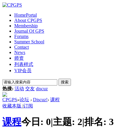
Home
Portal
About CPGPS
Membership
Journal Of GPS
Forums
Summer School
Contact
News
师资
列表样式
VIP会员
搜索
热搜:
活动
交友
discuz
CPGPS
»
论坛
›
Discuz!
›
课程
收藏本版
|
订阅
课程
今日:
0
|
主题:
2
|
排名:
3